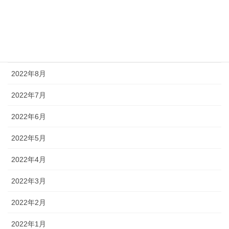
2022年11月
2022年10月
2022年9月
2022年8月
2022年7月
2022年6月
2022年5月
2022年4月
2022年3月
2022年2月
2022年1月