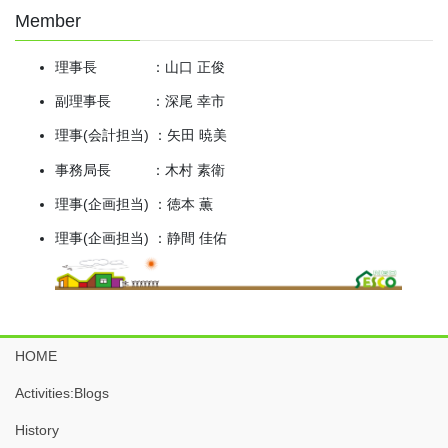
Member
理事長 ：山口 正俊
副理事長 ：深尾 幸市
理事(会計担当) ：矢田 暁美
事務局長 ：木村 素衛
理事(企画担当) ：徳本 薫
理事(企画担当) ：静間 佳佑
HOME
Activities:Blogs
History